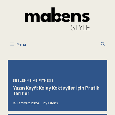
İçeriğe
atla
Menu
BESLENME VE FITNESS
Yazın Keyfi: Kolay Kokteyller İçin Pratik
Tarifler
15 Temmuz 2024
by
Fitens