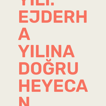
EJDERH
A
YILINA
DOĞRU
HEYECA
N