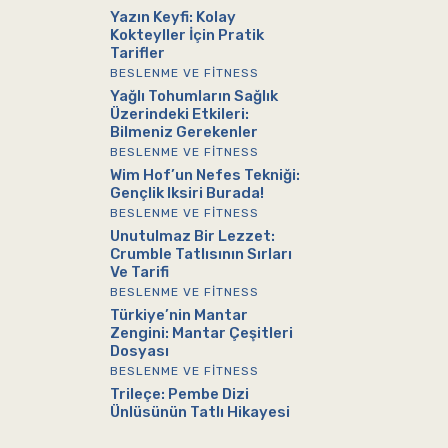
Yazın Keyfi: Kolay
Kokteyller İçin Pratik
Tarifler
BESLENME VE FITNESS
Yağlı Tohumların Sağlık
Üzerindeki Etkileri:
Bilmeniz Gerekenler
BESLENME VE FITNESS
Wim Hof’un Nefes Tekniği:
Gençlik Iksiri Burada!
BESLENME VE FITNESS
Unutulmaz Bir Lezzet:
Crumble Tatlısının Sırları
Ve Tarifi
BESLENME VE FITNESS
Türkiye’nin Mantar
Zengini: Mantar Çeşitleri
Dosyası
BESLENME VE FITNESS
Trileçe: Pembe Dizi
Ünlüsünün Tatlı Hikayesi