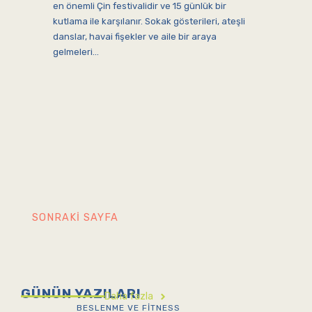
en önemli Çin festivalidir ve 15 günlük bir
kutlama ile karşılanır. Sokak gösterileri, ateşli
danslar, havai fişekler ve aile bir araya
gelmeleri…
SONRAKI SAYFA
GÜNÜN YAZILARI
Daha fazla
BESLENME VE FITNESS