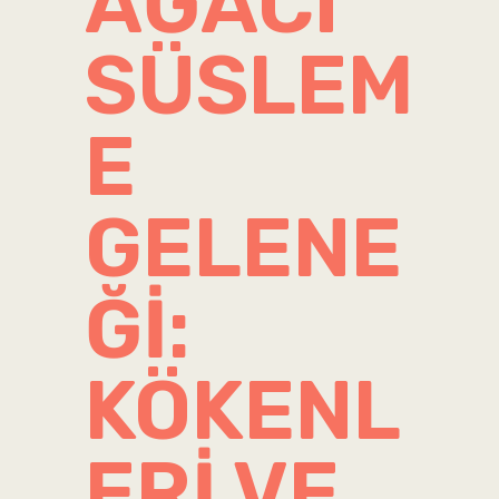
AĞACI
SÜSLEM
E
GELENE
ĞI:
KÖKENL
ERI VE