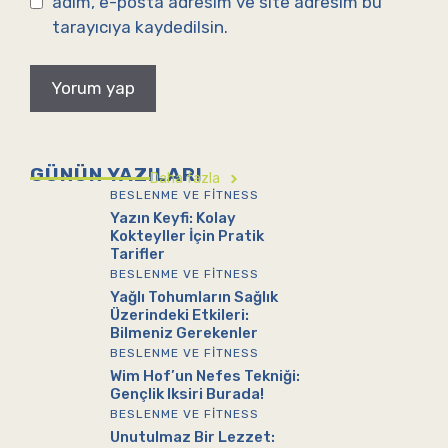
adım, e-posta adresim ve site adresim bu
tarayıcıya kaydedilsin.
GÜNÜN YAZILARI
Daha fazla
BESLENME VE FITNESS
Yazın Keyfi: Kolay
Kokteyller İçin Pratik
Tarifler
BESLENME VE FITNESS
Yağlı Tohumların Sağlık
Üzerindeki Etkileri:
Bilmeniz Gerekenler
BESLENME VE FITNESS
Wim Hof’un Nefes Tekniği:
Gençlik Iksiri Burada!
BESLENME VE FITNESS
Unutulmaz Bir Lezzet: