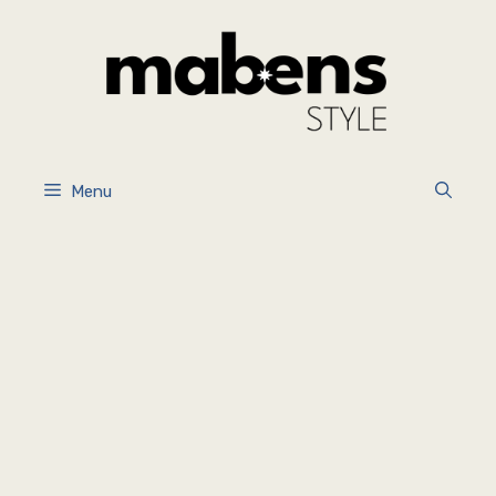
İçeriğe
atla
Menu