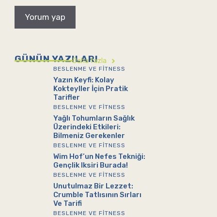
GÜNÜN YAZILARI
Daha fazla
BESLENME VE FITNESS
Yazın Keyfi: Kolay
Kokteyller İçin Pratik
Tarifler
BESLENME VE FITNESS
Yağlı Tohumların Sağlık
Üzerindeki Etkileri:
Bilmeniz Gerekenler
BESLENME VE FITNESS
Wim Hof’un Nefes Tekniği:
Gençlik Iksiri Burada!
BESLENME VE FITNESS
Unutulmaz Bir Lezzet:
Crumble Tatlısının Sırları
Ve Tarifi
BESLENME VE FITNESS