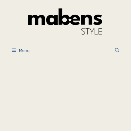
İçeriğe
atla
Menu