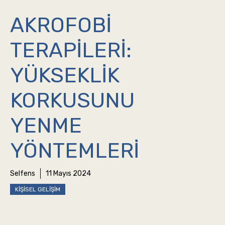
AKROFOBI
TERAPILERI:
YÜKSEKLIK
KORKUSUNU
YENME
YÖNTEMLERI
Selfens
11 Mayıs 2024
KIŞISEL GELIŞIM