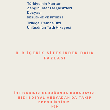
Türkiye’nin Mantar
Zengini: Mantar Çeşitleri
Dosyası
BESLENME VE FITNESS
Trileçe: Pembe Dizi
Ünlüsünün Tatlı Hikayesi
BIR IÇERIK SITESINDEN DAHA
FAZLASI
İHTIYACINIZ OLDUĞUNDA BURADAYIZ.
BIZI SOSYAL MEDYADAN DA TAKIP
EDEBILIRSINIZ.