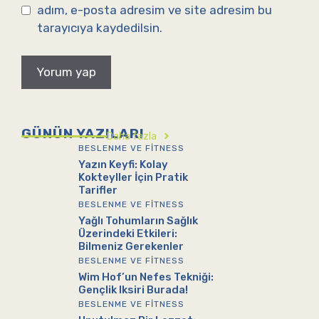
adım, e-posta adresim ve site adresim bu
tarayıcıya kaydedilsin.
GÜNÜN YAZILARI
Daha fazla
BESLENME VE FITNESS
Yazın Keyfi: Kolay
Kokteyller İçin Pratik
Tarifler
BESLENME VE FITNESS
Yağlı Tohumların Sağlık
Üzerindeki Etkileri:
Bilmeniz Gerekenler
BESLENME VE FITNESS
Wim Hof’un Nefes Tekniği:
Gençlik Iksiri Burada!
BESLENME VE FITNESS