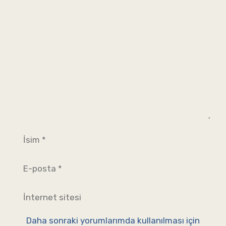
Yorum
İsim
E-
posta
İnternet
sitesi
Daha sonraki yorumlarımda kullanılması için