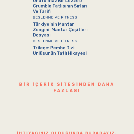
Unutulmaz Bir Lezzet:
Crumble Tatlısının Sırları
Ve Tarifi
BESLENME VE FITNESS
Türkiye’nin Mantar
Zengini: Mantar Çeşitleri
Dosyası
BESLENME VE FITNESS
Trileçe: Pembe Dizi
Ünlüsünün Tatlı Hikayesi
BIR IÇERIK SITESINDEN DAHA
FAZLASI
İHTIYACINIZ OLDUĞUNDA BURADAYIZ.