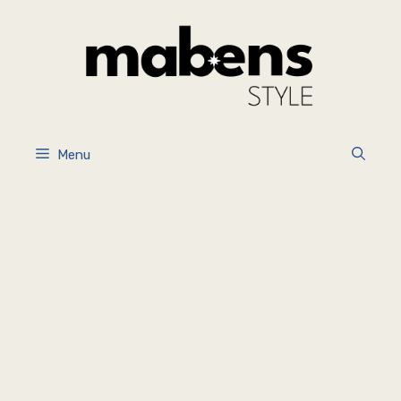
İçeriğe
atla
Menu