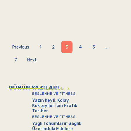
Previous
1
2
3
4
5
…
7
Next
GÜNÜN YAZILARI
Daha fazla
BESLENME VE FITNESS
Yazın Keyfi: Kolay
Kokteyller İçin Pratik
Tarifler
BESLENME VE FITNESS
Yağlı Tohumların Sağlık
Üzerindeki Etkileri: