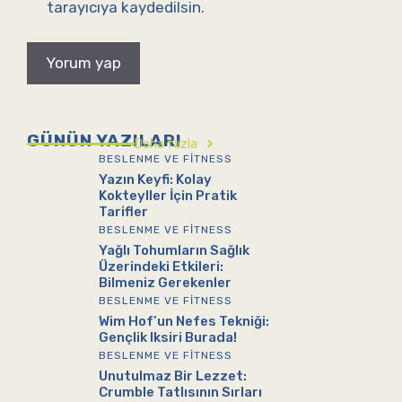
tarayıcıya kaydedilsin.
GÜNÜN YAZILARI
Daha fazla
BESLENME VE FITNESS
Yazın Keyfi: Kolay
Kokteyller İçin Pratik
Tarifler
BESLENME VE FITNESS
Yağlı Tohumların Sağlık
Üzerindeki Etkileri:
Bilmeniz Gerekenler
BESLENME VE FITNESS
Wim Hof’un Nefes Tekniği:
Gençlik Iksiri Burada!
BESLENME VE FITNESS
Unutulmaz Bir Lezzet:
Crumble Tatlısının Sırları