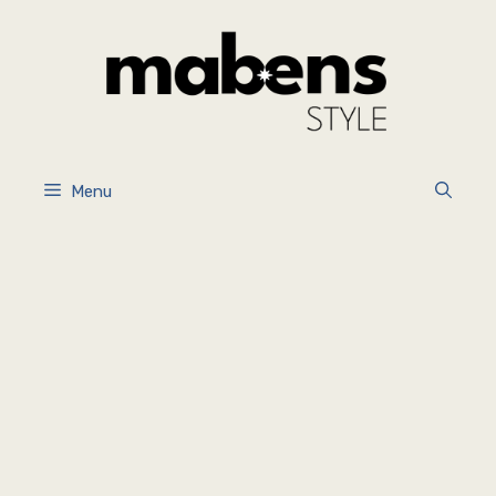
İçeriğe
atla
Menu