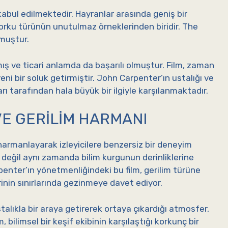
kabul edilmektedir. Hayranlar arasında geniş bir
 korku türünün unutulmaz örneklerinden biridir. The
lmuştur.
ış ve ticari anlamda da başarılı olmuştur. Film, zaman
ni bir soluk getirmiştir. John Carpenter’ın ustalığı ve
rı tarafından hala büyük bir ilgiyle karşılanmaktadır.
VE GERILIM HARMANI
a harmanlayarak izleyicilere benzersiz bir deneyim
değil aynı zamanda bilim kurgunun derinliklerine
rpenter’ın yönetmenliğindeki bu film, gerilim türüne
lerinin sınırlarında gezinmeye davet ediyor.
stalıkla bir araya getirerek ortaya çıkardığı atmosfer,
lm, bilimsel bir keşif ekibinin karşılaştığı korkunç bir