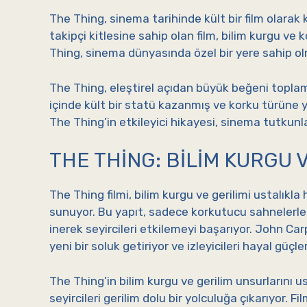
The Thing, sinema tarihinde kült bir film olarak 
takipçi kitlesine sahip olan film, bilim kurgu ve
Thing, sinema dünyasında özel bir yere sahip o
The Thing, eleştirel açıdan büyük beğeni toplam
içinde kült bir statü kazanmış ve korku türüne ye
The Thing’in etkileyici hikayesi, sinema tutkunla
THE THING: BILIM KURGU 
The Thing filmi, bilim kurgu ve gerilimi ustalıkl
sunuyor. Bu yapıt, sadece korkutucu sahnelerle 
inerek seyircileri etkilemeyi başarıyor. John Ca
yeni bir soluk getiriyor ve izleyicileri hayal güç
The Thing’in bilim kurgu ve gerilim unsurlarını u
seyircileri gerilim dolu bir yolculuğa çıkarıyor. Fi