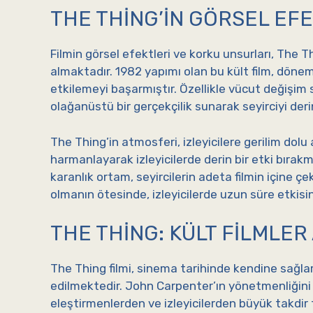
THE THING’IN GÖRSEL EF
Filmin görsel efektleri ve korku unsurları, The T
almaktadır. 1982 yapımı olan bu kült film, dönemi
etkilemeyi başarmıştır. Özellikle vücut değişim 
olağanüstü bir gerçekçilik sunarak seyirciyi de
The Thing’in atmosferi, izleyicilere gerilim dolu 
harmanlayarak izleyicilerde derin bir etki bırak
karanlık ortam, seyircilerin adeta filmin içine çe
olmanın ötesinde, izleyicilerde uzun süre etkisi
THE THING: KÜLT FILMLER
The Thing filmi, sinema tarihinde kendine sağlam 
edilmektedir. John Carpenter’ın yönetmenliğini 
eleştirmenlerden ve izleyicilerden büyük takdir to