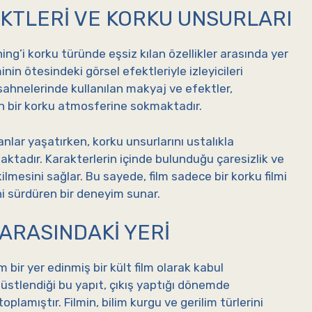
EKTLERI VE KORKU UNSURLARI
hing’i korku türünde eşsiz kılan özellikler arasında yer
nin ötesindeki görsel efektleriyle izleyicileri
sahnelerinde kullanılan makyaj ve efektler,
rin bir korku atmosferine sokmaktadır.
anlar yaşatırken, korku unsurlarını ustalıkla
maktadır. Karakterlerin içinde bulunduğu çaresizlik ve
kilmesini sağlar. Bu sayede, film sadece bir korku filmi
ni sürdüren bir deneyim sunar.
 ARASINDAKI YERI
bir yer edinmiş bir kült film olarak kabul
üstlendiği bu yapıt, çıkış yaptığı dönemde
plamıştır. Filmin, bilim kurgu ve gerilim türlerini