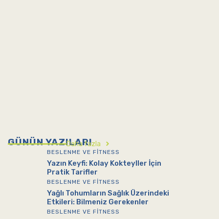
GÜNÜN YAZILARI
Daha fazla
BESLENME VE FITNESS
Yazın Keyfi: Kolay Kokteyller İçin
Pratik Tarifler
BESLENME VE FITNESS
Yağlı Tohumların Sağlık Üzerindeki
Etkileri: Bilmeniz Gerekenler
BESLENME VE FITNESS