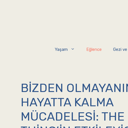
İçeriğe
atla
Yaşam
Eğlence
Gezi ve
BIZDEN OLMAYANI
HAYATTA KALMA
MÜCADELESI: THE