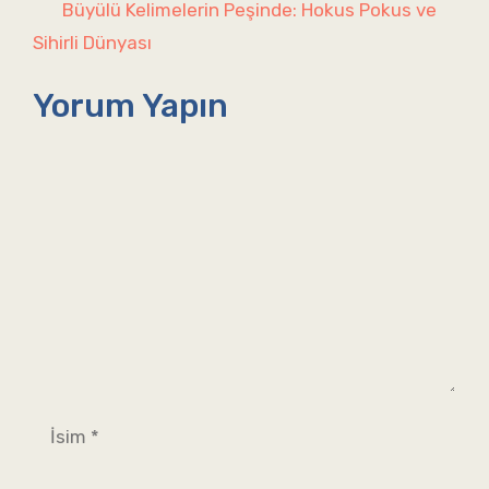
Büyülü Kelimelerin Peşinde: Hokus Pokus ve
Sihirli Dünyası
Yorum Yapın
Yorum
İsim
E-