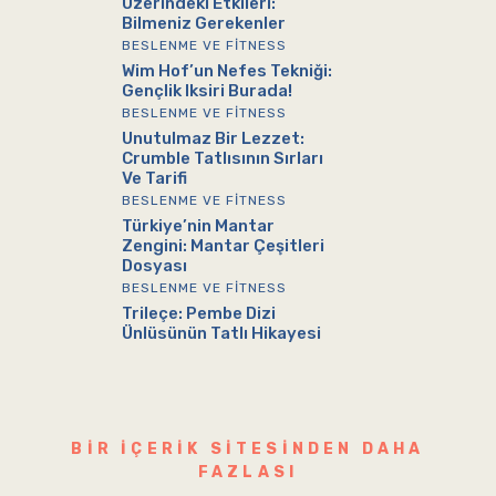
Üzerindeki Etkileri:
Bilmeniz Gerekenler
BESLENME VE FITNESS
Wim Hof’un Nefes Tekniği:
Gençlik Iksiri Burada!
BESLENME VE FITNESS
Unutulmaz Bir Lezzet:
Crumble Tatlısının Sırları
Ve Tarifi
BESLENME VE FITNESS
Türkiye’nin Mantar
Zengini: Mantar Çeşitleri
Dosyası
BESLENME VE FITNESS
Trileçe: Pembe Dizi
Ünlüsünün Tatlı Hikayesi
BIR IÇERIK SITESINDEN DAHA
FAZLASI