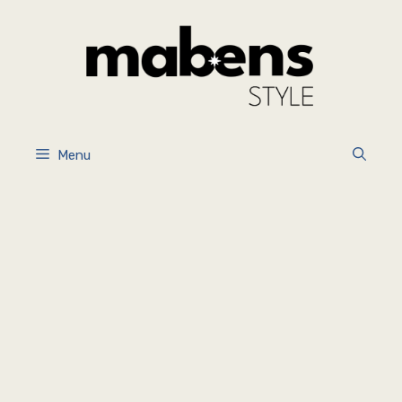
İçeriğe
atla
Menu