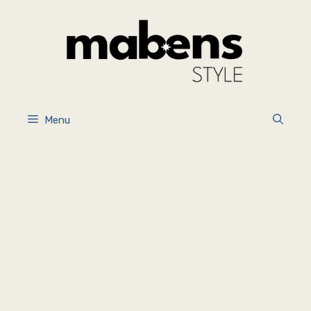
İçeriğe
atla
Menu