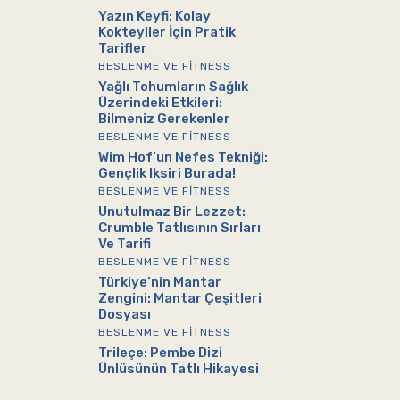
Yazın Keyfi: Kolay
Kokteyller İçin Pratik
Tarifler
BESLENME VE FITNESS
Yağlı Tohumların Sağlık
Üzerindeki Etkileri:
Bilmeniz Gerekenler
BESLENME VE FITNESS
Wim Hof’un Nefes Tekniği:
Gençlik Iksiri Burada!
BESLENME VE FITNESS
Unutulmaz Bir Lezzet:
Crumble Tatlısının Sırları
Ve Tarifi
BESLENME VE FITNESS
Türkiye’nin Mantar
Zengini: Mantar Çeşitleri
Dosyası
BESLENME VE FITNESS
Trileçe: Pembe Dizi
Ünlüsünün Tatlı Hikayesi