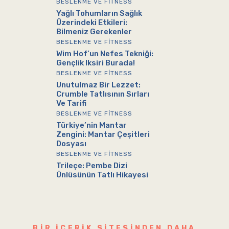
BESLENME VE FITNESS
Yağlı Tohumların Sağlık
Üzerindeki Etkileri:
Bilmeniz Gerekenler
BESLENME VE FITNESS
Wim Hof’un Nefes Tekniği:
Gençlik Iksiri Burada!
BESLENME VE FITNESS
Unutulmaz Bir Lezzet:
Crumble Tatlısının Sırları
Ve Tarifi
BESLENME VE FITNESS
Türkiye’nin Mantar
Zengini: Mantar Çeşitleri
Dosyası
BESLENME VE FITNESS
Trileçe: Pembe Dizi
Ünlüsünün Tatlı Hikayesi
BIR IÇERIK SITESINDEN DAHA