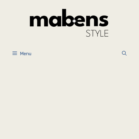
İçeriğe
atla
Menu