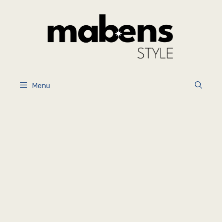
İçeriğe
atla
Menu