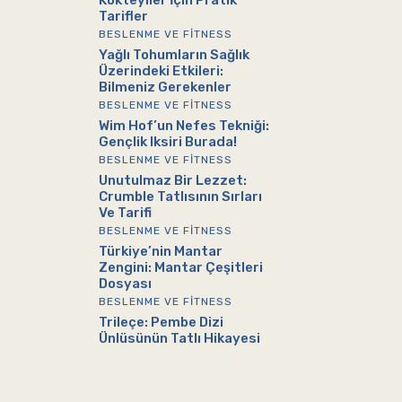
Kokteyller İçin Pratik
Tarifler
BESLENME VE FITNESS
Yağlı Tohumların Sağlık
Üzerindeki Etkileri:
Bilmeniz Gerekenler
BESLENME VE FITNESS
Wim Hof’un Nefes Tekniği:
Gençlik Iksiri Burada!
BESLENME VE FITNESS
Unutulmaz Bir Lezzet:
Crumble Tatlısının Sırları
Ve Tarifi
BESLENME VE FITNESS
Türkiye’nin Mantar
Zengini: Mantar Çeşitleri
Dosyası
BESLENME VE FITNESS
Trileçe: Pembe Dizi
Ünlüsünün Tatlı Hikayesi