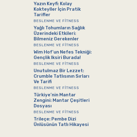
Yazın Keyfi: Kolay
Kokteyller İçin Pratik
Tarifler
BESLENME VE FITNESS
Yağlı Tohumların Sağlık
Üzerindeki Etkileri:
Bilmeniz Gerekenler
BESLENME VE FITNESS
Wim Hof’un Nefes Tekniği:
Gençlik Iksiri Burada!
BESLENME VE FITNESS
Unutulmaz Bir Lezzet:
Crumble Tatlısının Sırları
Ve Tarifi
BESLENME VE FITNESS
Türkiye’nin Mantar
Zengini: Mantar Çeşitleri
Dosyası
BESLENME VE FITNESS
Trileçe: Pembe Dizi
Ünlüsünün Tatlı Hikayesi