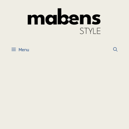
İçeriğe
atla
Menu