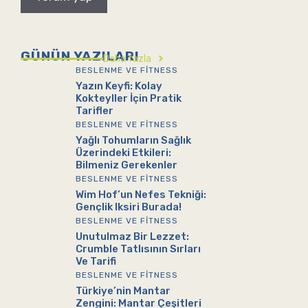
GÜNÜN YAZILARI
Daha fazla
BESLENME VE FITNESS
Yazın Keyfi: Kolay
Kokteyller İçin Pratik
Tarifler
BESLENME VE FITNESS
Yağlı Tohumların Sağlık
Üzerindeki Etkileri:
Bilmeniz Gerekenler
BESLENME VE FITNESS
Wim Hof’un Nefes Tekniği:
Gençlik Iksiri Burada!
BESLENME VE FITNESS
Unutulmaz Bir Lezzet:
Crumble Tatlısının Sırları
Ve Tarifi
BESLENME VE FITNESS
Türkiye’nin Mantar
Zengini: Mantar Çeşitleri