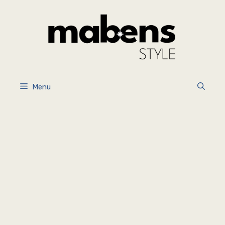
İçeriğe
atla
Menu