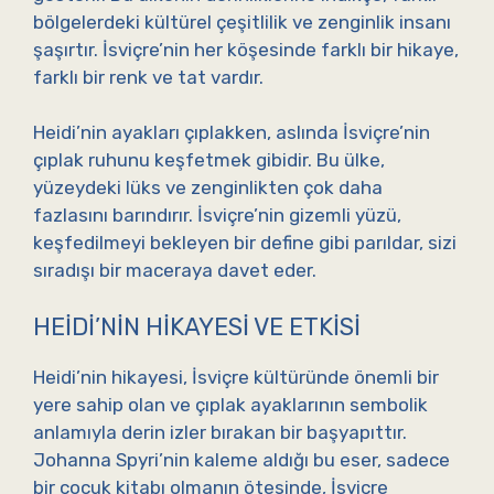
bölgelerdeki kültürel çeşitlilik ve zenginlik insanı
şaşırtır. İsviçre’nin her köşesinde farklı bir hikaye,
farklı bir renk ve tat vardır.
Heidi’nin ayakları çıplakken, aslında İsviçre’nin
çıplak ruhunu keşfetmek gibidir. Bu ülke,
yüzeydeki lüks ve zenginlikten çok daha
fazlasını barındırır. İsviçre’nin gizemli yüzü,
keşfedilmeyi bekleyen bir define gibi parıldar, sizi
sıradışı bir maceraya davet eder.
HEIDI’NIN HIKAYESI VE ETKISI
Heidi’nin hikayesi, İsviçre kültüründe önemli bir
yere sahip olan ve çıplak ayaklarının sembolik
anlamıyla derin izler bırakan bir başyapıttır.
Johanna Spyri’nin kaleme aldığı bu eser, sadece
bir çocuk kitabı olmanın ötesinde, İsviçre