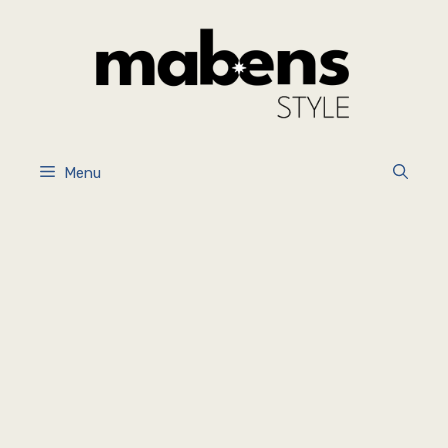
İçeriğe
atla
Menu