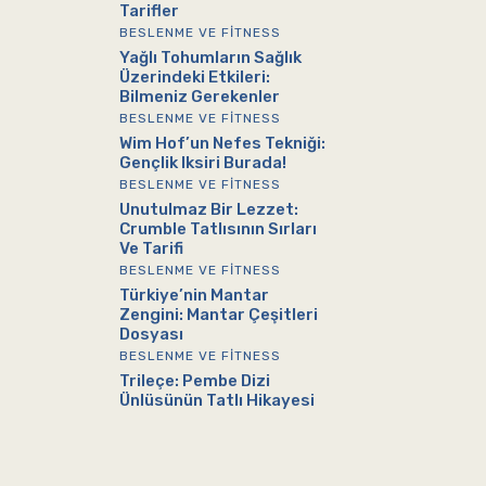
Tarifler
BESLENME VE FITNESS
Yağlı Tohumların Sağlık
Üzerindeki Etkileri:
Bilmeniz Gerekenler
BESLENME VE FITNESS
Wim Hof’un Nefes Tekniği:
Gençlik Iksiri Burada!
BESLENME VE FITNESS
Unutulmaz Bir Lezzet:
Crumble Tatlısının Sırları
Ve Tarifi
BESLENME VE FITNESS
Türkiye’nin Mantar
Zengini: Mantar Çeşitleri
Dosyası
BESLENME VE FITNESS
Trileçe: Pembe Dizi
Ünlüsünün Tatlı Hikayesi