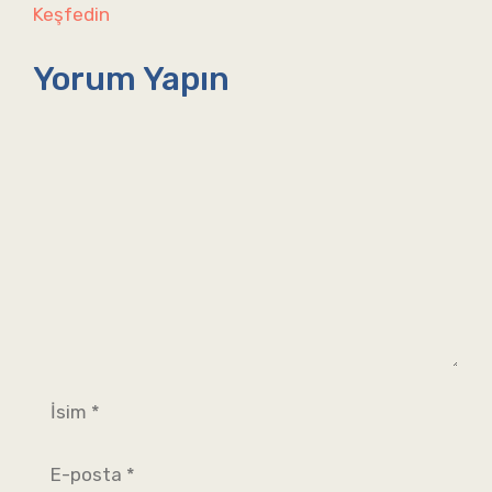
Keşfedin
Yorum Yapın
Yorum
İsim
E-
posta