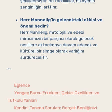
şekillenmiştir. Bu farklılıklar, hikayenin
zenginliğini arttırır.
Herr Mannelig’in gelecekteki etkisi ve
önemi nedir?
Herr Mannelig, mitolojik ve edebi
mirasımızın bir parçası olarak gelecek
nesillere aktarılmaya devam edecek ve
kültürel bir simge olarak varlığını
sürdürecektir.
“`
Kategoriler
Eğlence
Yengeç Burcu Erkekleri: Çekici Özellikleri ve
Tutkulu Yanları
Kendini Tanıma Soruları: Gerçek Benliğinizi