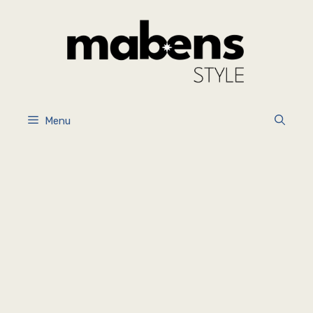
İçeriğe
atla
Menu