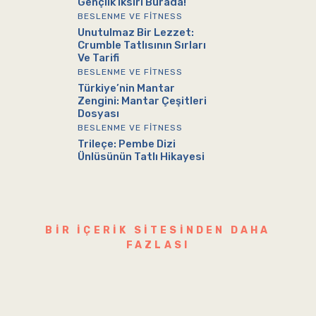
Gençlik Iksiri Burada!
BESLENME VE FITNESS
Unutulmaz Bir Lezzet:
Crumble Tatlısının Sırları
Ve Tarifi
BESLENME VE FITNESS
Türkiye’nin Mantar
Zengini: Mantar Çeşitleri
Dosyası
BESLENME VE FITNESS
Trileçe: Pembe Dizi
Ünlüsünün Tatlı Hikayesi
BIR IÇERIK SITESINDEN DAHA
FAZLASI