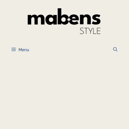
İçeriğe
atla
Menu