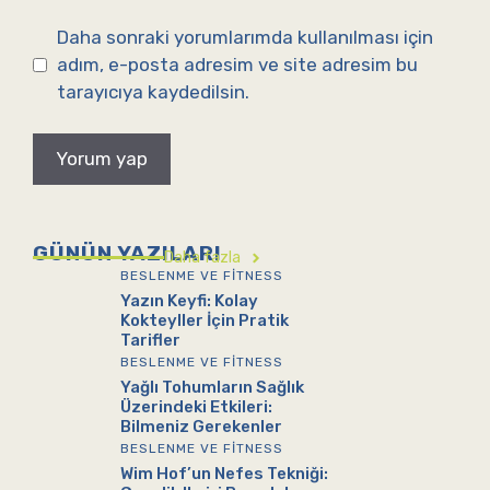
sitesi
Daha sonraki yorumlarımda kullanılması için
adım, e-posta adresim ve site adresim bu
tarayıcıya kaydedilsin.
GÜNÜN YAZILARI
Daha fazla
BESLENME VE FITNESS
Yazın Keyfi: Kolay
Kokteyller İçin Pratik
Tarifler
BESLENME VE FITNESS
Yağlı Tohumların Sağlık
Üzerindeki Etkileri:
Bilmeniz Gerekenler
BESLENME VE FITNESS
Wim Hof’un Nefes Tekniği: