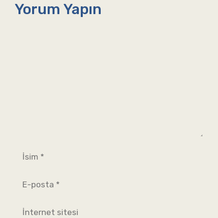
Yorum Yapın
Yorum
İsim
E-
posta
İnternet