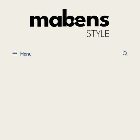
İçeriğe
atla
Menu