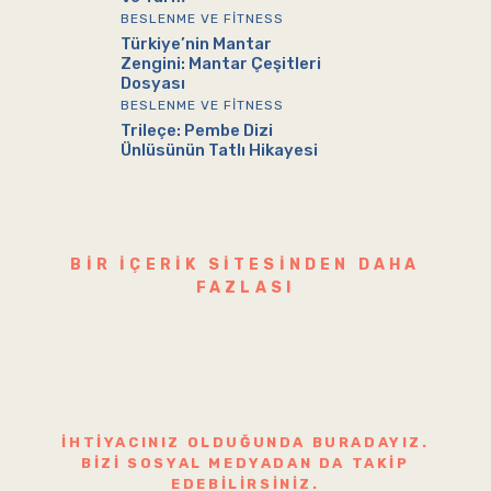
BESLENME VE FITNESS
Türkiye’nin Mantar
Zengini: Mantar Çeşitleri
Dosyası
BESLENME VE FITNESS
Trileçe: Pembe Dizi
Ünlüsünün Tatlı Hikayesi
BIR IÇERIK SITESINDEN DAHA
FAZLASI
İHTIYACINIZ OLDUĞUNDA BURADAYIZ.
BIZI SOSYAL MEDYADAN DA TAKIP
EDEBILIRSINIZ.