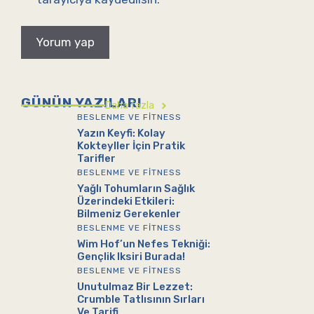
GÜNÜN YAZILARI
Daha fazla
BESLENME VE FITNESS
Yazın Keyfi: Kolay
Kokteyller İçin Pratik
Tarifler
BESLENME VE FITNESS
Yağlı Tohumların Sağlık
Üzerindeki Etkileri:
Bilmeniz Gerekenler
BESLENME VE FITNESS
Wim Hof’un Nefes Tekniği:
Gençlik Iksiri Burada!
BESLENME VE FITNESS
Unutulmaz Bir Lezzet:
Crumble Tatlısının Sırları
Ve Tarifi