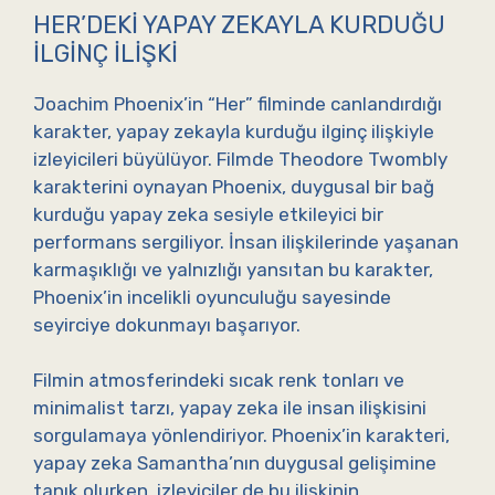
HER’DEKI YAPAY ZEKAYLA KURDUĞU
İLGINÇ İLIŞKI
Joachim Phoenix’in “Her” filminde canlandırdığı
karakter, yapay zekayla kurduğu ilginç ilişkiyle
izleyicileri büyülüyor. Filmde Theodore Twombly
karakterini oynayan Phoenix, duygusal bir bağ
kurduğu yapay zeka sesiyle etkileyici bir
performans sergiliyor. İnsan ilişkilerinde yaşanan
karmaşıklığı ve yalnızlığı yansıtan bu karakter,
Phoenix’in incelikli oyunculuğu sayesinde
seyirciye dokunmayı başarıyor.
Filmin atmosferindeki sıcak renk tonları ve
minimalist tarzı, yapay zeka ile insan ilişkisini
sorgulamaya yönlendiriyor. Phoenix’in karakteri,
yapay zeka Samantha’nın duygusal gelişimine
tanık olurken, izleyiciler de bu ilişkinin