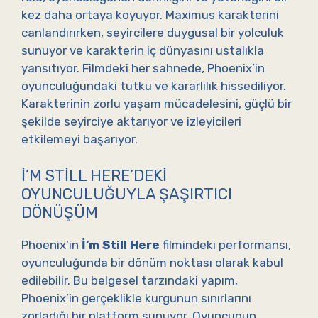
kez daha ortaya koyuyor. Maximus karakterini
canlandırırken, seyircilere duygusal bir yolculuk
sunuyor ve karakterin iç dünyasını ustalıkla
yansıtıyor. Filmdeki her sahnede, Phoenix’in
oyunculuğundaki tutku ve kararlılık hissediliyor.
Karakterinin zorlu yaşam mücadelesini, güçlü bir
şekilde seyirciye aktarıyor ve izleyicileri
etkilemeyi başarıyor.
İ’M STILL HERE’DEKI
OYUNCULUĞUYLA ŞAŞIRTICI
DÖNÜŞÜM
Phoenix’in
İ’m Still Here
filmindeki performansı,
oyunculuğunda bir dönüm noktası olarak kabul
edilebilir. Bu belgesel tarzındaki yapım,
Phoenix’in gerçeklikle kurgunun sınırlarını
zorladığı bir platform sunuyor. Oyuncunun,