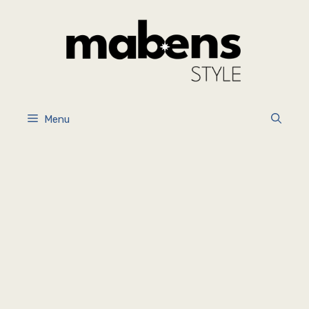
İçeriğe
atla
Menu