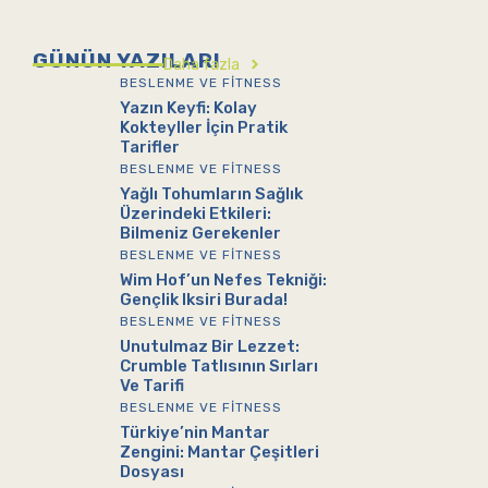
GÜNÜN YAZILARI
Daha fazla
BESLENME VE FITNESS
Yazın Keyfi: Kolay
Kokteyller İçin Pratik
Tarifler
BESLENME VE FITNESS
Yağlı Tohumların Sağlık
Üzerindeki Etkileri:
Bilmeniz Gerekenler
BESLENME VE FITNESS
Wim Hof’un Nefes Tekniği:
Gençlik Iksiri Burada!
BESLENME VE FITNESS
Unutulmaz Bir Lezzet:
Crumble Tatlısının Sırları
Ve Tarifi
BESLENME VE FITNESS
Türkiye’nin Mantar
Zengini: Mantar Çeşitleri
Dosyası