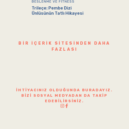
BESLENME VE FITNESS
Trileçe: Pembe Dizi
Ünlüsünün Tatlı Hikayesi
BIR IÇERIK SITESINDEN DAHA
FAZLASI
İHTIYACINIZ OLDUĞUNDA BURADAYIZ.
BIZI SOSYAL MEDYADAN DA TAKIP
EDEBILIRSINIZ.