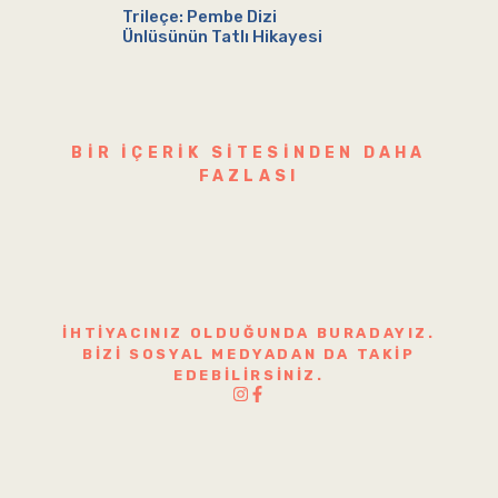
Trileçe: Pembe Dizi
Ünlüsünün Tatlı Hikayesi
BIR IÇERIK SITESINDEN DAHA
FAZLASI
İHTIYACINIZ OLDUĞUNDA BURADAYIZ.
BIZI SOSYAL MEDYADAN DA TAKIP
EDEBILIRSINIZ.