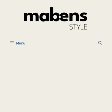
İçeriğe
atla
Menu