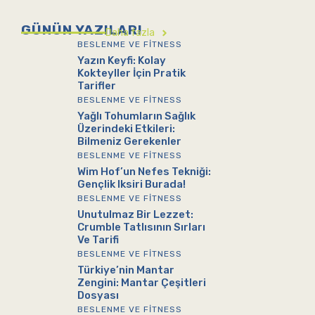
GÜNÜN YAZILARI
Daha fazla
BESLENME VE FITNESS
Yazın Keyfi: Kolay
Kokteyller İçin Pratik
Tarifler
BESLENME VE FITNESS
Yağlı Tohumların Sağlık
Üzerindeki Etkileri:
Bilmeniz Gerekenler
BESLENME VE FITNESS
Wim Hof’un Nefes Tekniği:
Gençlik Iksiri Burada!
BESLENME VE FITNESS
Unutulmaz Bir Lezzet:
Crumble Tatlısının Sırları
Ve Tarifi
BESLENME VE FITNESS
Türkiye’nin Mantar
Zengini: Mantar Çeşitleri
Dosyası
BESLENME VE FITNESS