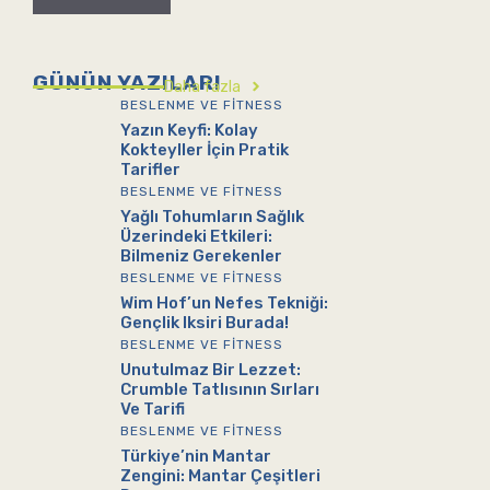
GÜNÜN YAZILARI
Daha fazla
BESLENME VE FITNESS
Yazın Keyfi: Kolay
Kokteyller İçin Pratik
Tarifler
BESLENME VE FITNESS
Yağlı Tohumların Sağlık
Üzerindeki Etkileri:
Bilmeniz Gerekenler
BESLENME VE FITNESS
Wim Hof’un Nefes Tekniği:
Gençlik Iksiri Burada!
BESLENME VE FITNESS
Unutulmaz Bir Lezzet:
Crumble Tatlısının Sırları
Ve Tarifi
BESLENME VE FITNESS
Türkiye’nin Mantar
Zengini: Mantar Çeşitleri