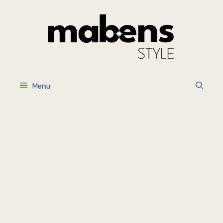
İçeriğe
atla
Menu