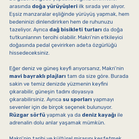
arasında
doğa yürüyüşleri
ilk sırada yer alıyor.
Eşsiz manzaralar eşliğinde yürüyüş yapmak, hem
bedeninizi dinlendirirken hem de ruhunuzu
tazeliyor. Ayrıca
dağ bisikleti turları
da doğa
tutkunlarının tercihi olabilir. Makri’nin etkileyici
doğasında pedal çevirirken adeta özgürlüğü
hissedeceksiniz.
Eğer deniz ve güneş keyfi arıyorsanız, Makri’nin
mavi bayraklı plajları
tam da size göre. Burada
sakin ve temiz denizde yüzmenin keyfini
çıkarabilir, güneşin tadını doyasıya
çıkarabilirsiniz. Ayrıca
su sporları
yapmayı
sevenler için de birçok seçenek bulunuyor.
Rüzgar sörfü
yapmak ya da
deniz kayağı
ile
adrenalin dolu anlar yaşamak mümkün.
Makri’nin tarihi ve kültürel mirasını keşfetmek