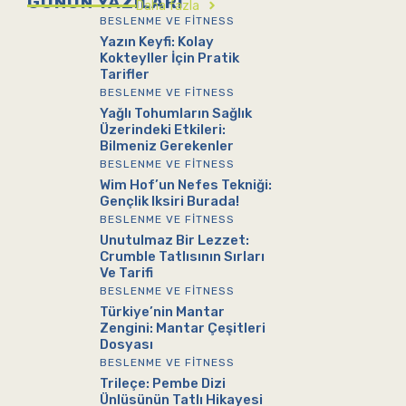
GÜNÜN YAZILARI
Daha fazla
BESLENME VE FITNESS
Yazın Keyfi: Kolay
Kokteyller İçin Pratik
Tarifler
BESLENME VE FITNESS
Yağlı Tohumların Sağlık
Üzerindeki Etkileri:
Bilmeniz Gerekenler
BESLENME VE FITNESS
Wim Hof’un Nefes Tekniği:
Gençlik Iksiri Burada!
BESLENME VE FITNESS
Unutulmaz Bir Lezzet:
Crumble Tatlısının Sırları
Ve Tarifi
BESLENME VE FITNESS
Türkiye’nin Mantar
Zengini: Mantar Çeşitleri
Dosyası
BESLENME VE FITNESS
Trileçe: Pembe Dizi
Ünlüsünün Tatlı Hikayesi