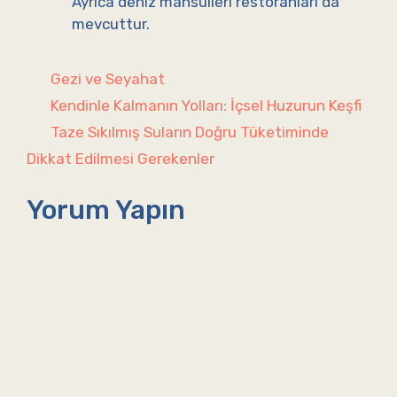
Ayrıca deniz mahsulleri restoranları da
mevcuttur.
Kategoriler
Gezi ve Seyahat
Kendinle Kalmanın Yolları: İçsel Huzurun Keşfi
Taze Sıkılmış Suların Doğru Tüketiminde
Dikkat Edilmesi Gerekenler
Yorum Yapın
Yorum