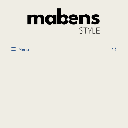
İçeriğe
atla
Menu