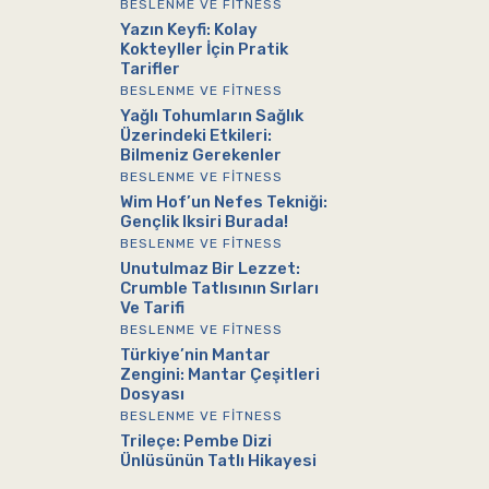
BESLENME VE FITNESS
Yazın Keyfi: Kolay
Kokteyller İçin Pratik
Tarifler
BESLENME VE FITNESS
Yağlı Tohumların Sağlık
Üzerindeki Etkileri:
Bilmeniz Gerekenler
BESLENME VE FITNESS
Wim Hof’un Nefes Tekniği:
Gençlik Iksiri Burada!
BESLENME VE FITNESS
Unutulmaz Bir Lezzet:
Crumble Tatlısının Sırları
Ve Tarifi
BESLENME VE FITNESS
Türkiye’nin Mantar
Zengini: Mantar Çeşitleri
Dosyası
BESLENME VE FITNESS
Trileçe: Pembe Dizi
Ünlüsünün Tatlı Hikayesi