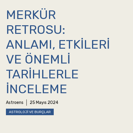
MERKÜR
RETROSU:
ANLAMI, ETKILERI
VE ÖNEMLI
TARIHLERLE
İNCELEME
Astroens
25 Mayıs 2024
ASTROLOJI VE BURÇLAR