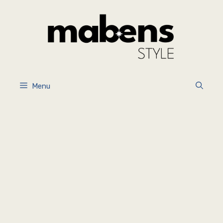
İçeriğe
atla
Menu