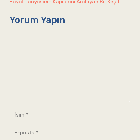
Hayal Dünyasının Kapılarını Aralayan Bir Keşif
Yorum Yapın
Yorum
İsim
E-
posta