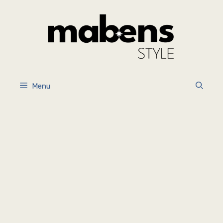
İçeriğe
atla
Menu