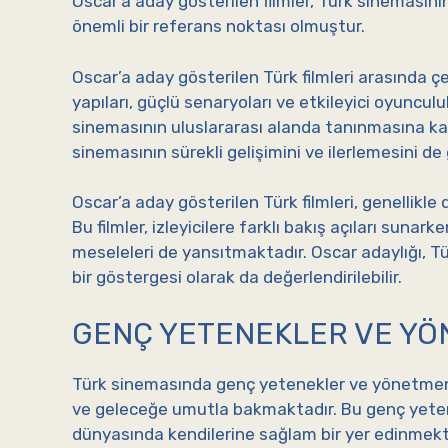
Oscar’a aday gösterilen filmler, Türk sineması
önemli bir referans noktası olmuştur.
Oscar’a aday gösterilen Türk filmleri arasında ç
yapıları, güçlü senaryoları ve etkileyici oyuncul
sinemasının uluslararası alanda tanınmasına ka
sinemasının sürekli gelişimini ve ilerlemesini d
Oscar’a aday gösterilen Türk filmleri, genellikle 
Bu filmler, izleyicilere farklı bakış açıları sun
meseleleri de yansıtmaktadır. Oscar adaylığı, 
bir göstergesi olarak da değerlendirilebilir.
GENÇ YETENEKLER VE Y
Türk sinemasında genç yetenekler ve yönetmenl
ve geleceğe umutla bakmaktadır. Bu genç yetenek
dünyasında kendilerine sağlam bir yer edinmekted