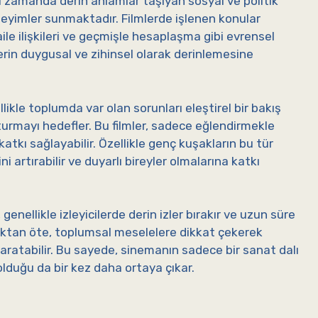
 zamanda derin anlamlar taşıyan sosyal ve politik
neyimler sunmaktadır. Filmlerde işlenen konular
aile ilişkileri ve geçmişle hesaplaşma gibi evrensel
erin duygusal ve zihinsel olarak derinlemesine
llikle toplumda var olan sorunları eleştirel bir bakış
şturmayı hedefler. Bu filmler, sadece eğlendirmekle
kı sağlayabilir. Özellikle genç kuşakların bu tür
ni artırabilir ve duyarlı bireyler olmalarına katkı
 genellikle izleyicilerde derin izler bırakır ve uzun süre
maktan öte, toplumsal meselelere dikkat çekerek
aratabilir. Bu sayede, sinemanın sadece bir sanat dalı
lduğu da bir kez daha ortaya çıkar.