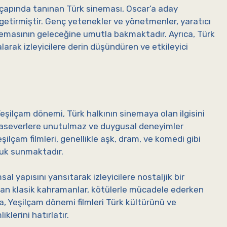
a çapında tanınan Türk sineması, Oscar’a aday
s getirmiştir. Genç yetenekler ve yönetmenler, yaratıcı
nemasının geleceğine umutla bakmaktadır. Ayrıca, Türk
alarak izleyicilere derin düşündüren ve etkileyici
Yeşilçam dönemi, Türk halkının sinemaya olan ilgisini
maseverlere unutulmaz ve duygusal deneyimler
ilçam filmleri, genellikle aşk, dram, ve komedi gibi
uluk sunmaktadır.
l yapısını yansıtarak izleyicilere nostaljik bir
ıkan klasik kahramanlar, kötülerle mücadele ederken
a, Yeşilçam dönemi filmleri Türk kültürünü ve
klerini hatırlatır.