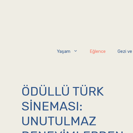
İçeriğe
atla
Yaşam
Eğlence
Gezi ve
ÖDÜLLÜ TÜRK
SINEMASI:
UNUTULMAZ