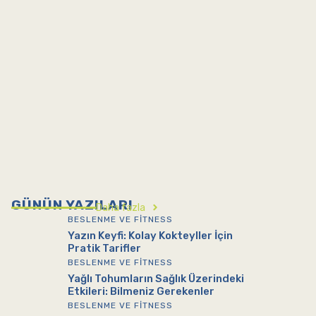
GÜNÜN YAZILARI
Daha fazla
BESLENME VE FITNESS
Yazın Keyfi: Kolay Kokteyller İçin
Pratik Tarifler
BESLENME VE FITNESS
Yağlı Tohumların Sağlık Üzerindeki
Etkileri: Bilmeniz Gerekenler
BESLENME VE FITNESS