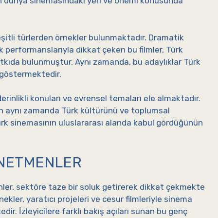
nın dünya sinemasındaki yeri ve önemi konusunda
eşitli türlerden örnekler bulunmaktadır. Dramatik
uk performanslarıyla dikkat çeken bu filmler, Türk
tkıda bulunmuştur. Aynı zamanda, bu adaylıklar Türk
e göstermektedir.
derinlikli konuları ve evrensel temaları ele almaktadır.
arken aynı zamanda Türk kültürünü ve toplumsal
Türk sinemasının uluslararası alanda kabul gördüğünün
ÖNETMENLER
er, sektöre taze bir soluk getirerek dikkat çekmekte
ler, yaratıcı projeleri ve cesur filmleriyle sinema
ir. İzleyicilere farklı bakış açıları sunan bu genç