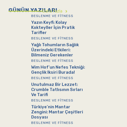
GÜNÜN YAZILARI
Daha fazla
BESLENME VE FITNESS
Yazın Keyfi: Kolay
Kokteyller İçin Pratik
Tarifler
BESLENME VE FITNESS
Yağlı Tohumların Sağlık
Üzerindeki Etkileri:
Bilmeniz Gerekenler
BESLENME VE FITNESS
Wim Hof’un Nefes Tekniği:
Gençlik Iksiri Burada!
BESLENME VE FITNESS
Unutulmaz Bir Lezzet:
Crumble Tatlısının Sırları
Ve Tarifi
BESLENME VE FITNESS
Türkiye’nin Mantar
Zengini: Mantar Çeşitleri
Dosyası
BESLENME VE FITNESS