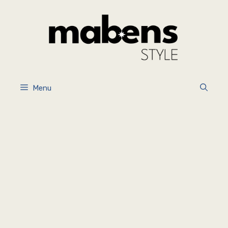
İçeriğe
atla
Menu