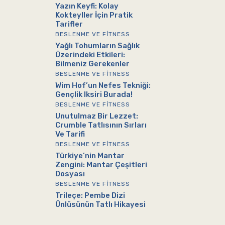
Yazın Keyfi: Kolay
Kokteyller İçin Pratik
Tarifler
BESLENME VE FITNESS
Yağlı Tohumların Sağlık
Üzerindeki Etkileri:
Bilmeniz Gerekenler
BESLENME VE FITNESS
Wim Hof’un Nefes Tekniği:
Gençlik Iksiri Burada!
BESLENME VE FITNESS
Unutulmaz Bir Lezzet:
Crumble Tatlısının Sırları
Ve Tarifi
BESLENME VE FITNESS
Türkiye’nin Mantar
Zengini: Mantar Çeşitleri
Dosyası
BESLENME VE FITNESS
Trileçe: Pembe Dizi
Ünlüsünün Tatlı Hikayesi