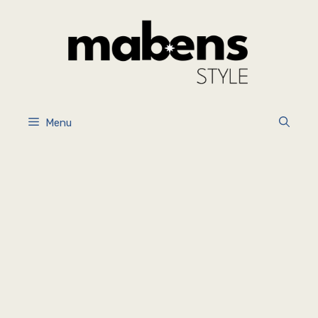
İçeriğe
atla
Menu