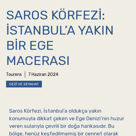
SAROS KÖRFEZI:
İSTANBUL’A YAKIN
BIR EGE
MACERASI
Tourens
7 Haziran 2024
GEZI VE SEYAHAT
Saros Körfezi, İstanbul’a oldukça yakın
konumuyla dikkat çeken ve Ege Denizi’nin huzur
veren sularıyla çevrili bir doğa harikasıdır. Bu
bölge, henüz keşfedilmemiş bir cennet olarak