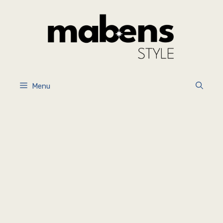
İçeriğe
atla
Menu