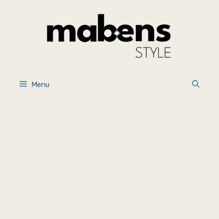
İçeriğe
atla
Menu