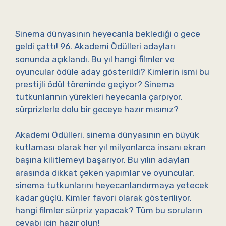
Sinema dünyasının heyecanla beklediği o gece
geldi çattı! 96. Akademi Ödülleri adayları
sonunda açıklandı. Bu yıl hangi filmler ve
oyuncular ödüle aday gösterildi? Kimlerin ismi bu
prestijli ödül töreninde geçiyor? Sinema
tutkunlarının yürekleri heyecanla çarpıyor,
sürprizlerle dolu bir geceye hazır mısınız?
Akademi Ödülleri, sinema dünyasının en büyük
kutlaması olarak her yıl milyonlarca insanı ekran
başına kilitlemeyi başarıyor. Bu yılın adayları
arasında dikkat çeken yapımlar ve oyuncular,
sinema tutkunlarını heyecanlandırmaya yetecek
kadar güçlü. Kimler favori olarak gösteriliyor,
hangi filmler sürpriz yapacak? Tüm bu soruların
cevabı için hazır olun!