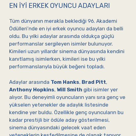
EN İYI ERKEK OYUNCU ADAYLARI
Tüm dünyanın merakla beklediği 96. Akademi
Ödülleri’nde en iyi erkek oyuncu adayları da belli
oldu. Bu yılki adaylar arasında oldukça güçlü
performanslar sergileyen isimler bulunuyor.
Kimileri uzun yıllardır sinema dünyasında kendini
kanıtlamış isimlerken, kimileri ise bu yılki
performanslarıyla büyük beğeni topladı.
Adaylar arasında
Tom Hanks
,
Brad Pitt
,
Anthony Hopkins
,
Will Smith
gibi isimler yer
alıyor. Bu deneyimli oyuncuların yanı sıra genç ve
yükselen yetenekler de adaylık listesinde
kendine yer buldu. Özellikle genç oyuncuların bu
kadar prestijli bir ödüle aday gösterilmesi,
sinema dünyasındaki gelecek vaat eden
yeteneklerin keşfedilmesine de olanak tanıyor.