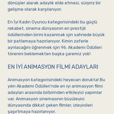
dönüşler alarak adaylık elde etmesi, sürpriz bir
gelişme olarak karşılanıyor.
En İyi Kadın Oyuncu kategorisindeki bu güçlü
rekabet, sinema dünyasının en prestijli
ödüllerinden birini kazanmak için sahnede büyük
bir patlamaya hazırlanıyor. Kimin zaferle
ayrılacağını öğrenmek için 96. Akademi Ödülleri
törenini beklemekten başka çaremiz yok!
EN İYI ANIMASYON FILMI ADAYLARI
Animasyon kategorisindeki heyecan dorukta! Bu
yılın Akademi Ödülleri’nde en iyi animasyon filmi
adayları arasında birbirinden etkileyici yapımlar
var. Animasyon sinemasının büyüleyici
dünyasında dikkat çeken filmler, izleyicileri
şaşırtmaya hazırlanıyor.