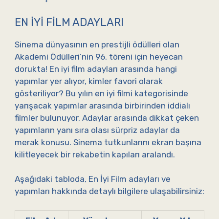
EN İYI FILM ADAYLARI
Sinema dünyasının en prestijli ödülleri olan
Akademi Ödülleri’nin 96. töreni için heyecan
dorukta! En iyi film adayları arasında hangi
yapımlar yer alıyor, kimler favori olarak
gösteriliyor? Bu yılın en iyi filmi kategorisinde
yarışacak yapımlar arasında birbirinden iddialı
filmler bulunuyor. Adaylar arasında dikkat çeken
yapımların yanı sıra olası sürpriz adaylar da
merak konusu. Sinema tutkunlarını ekran başına
kilitleyecek bir rekabetin kapıları aralandı.
Aşağıdaki tabloda, En İyi Film adayları ve
yapımları hakkında detaylı bilgilere ulaşabilirsiniz: