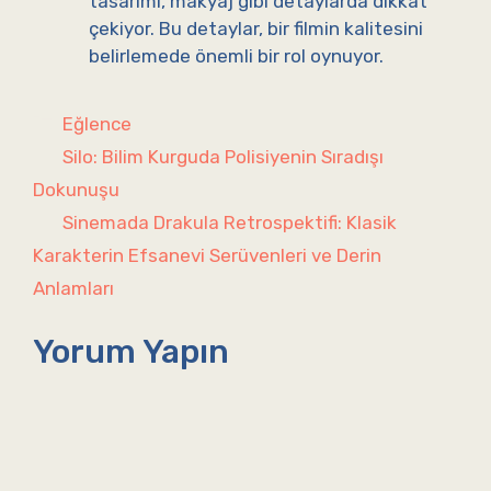
tasarımı, makyaj gibi detaylarda dikkat
çekiyor. Bu detaylar, bir filmin kalitesini
belirlemede önemli bir rol oynuyor.
Kategoriler
Eğlence
Silo: Bilim Kurguda Polisiyenin Sıradışı
Dokunuşu
Sinemada Drakula Retrospektifi: Klasik
Karakterin Efsanevi Serüvenleri ve Derin
Anlamları
Yorum Yapın
Yorum