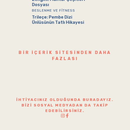
Dosyası
BESLENME VE FITNESS
Trileçe: Pembe Dizi
Ünlüsünün Tatlı Hikayesi
BIR IÇERIK SITESINDEN DAHA
FAZLASI
İHTIYACINIZ OLDUĞUNDA BURADAYIZ.
BIZI SOSYAL MEDYADAN DA TAKIP
EDEBILIRSINIZ.