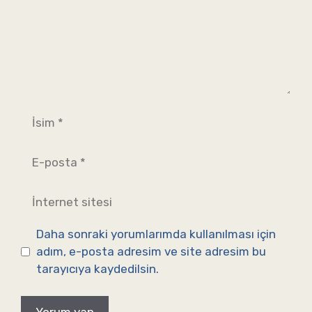
İsim
E-
posta
İnternet
sitesi
Daha sonraki yorumlarımda kullanılması için
adım, e-posta adresim ve site adresim bu
tarayıcıya kaydedilsin.