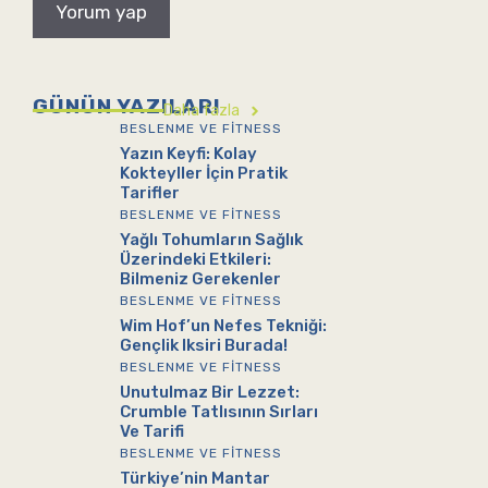
GÜNÜN YAZILARI
Daha fazla
BESLENME VE FITNESS
Yazın Keyfi: Kolay
Kokteyller İçin Pratik
Tarifler
BESLENME VE FITNESS
Yağlı Tohumların Sağlık
Üzerindeki Etkileri:
Bilmeniz Gerekenler
BESLENME VE FITNESS
Wim Hof’un Nefes Tekniği:
Gençlik Iksiri Burada!
BESLENME VE FITNESS
Unutulmaz Bir Lezzet:
Crumble Tatlısının Sırları
Ve Tarifi
BESLENME VE FITNESS
Türkiye’nin Mantar