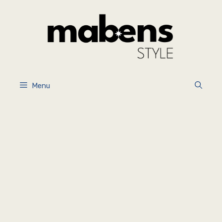
İçeriğe
atla
Menu