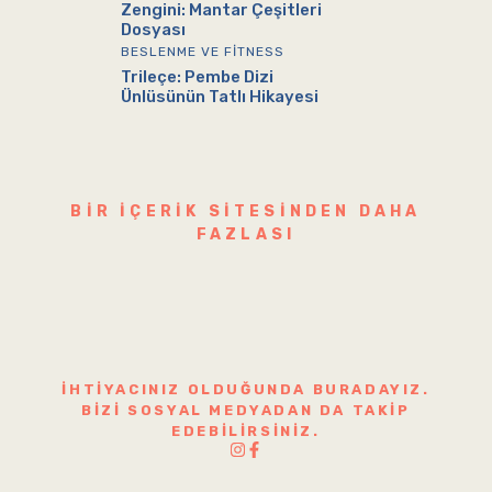
Zengini: Mantar Çeşitleri
Dosyası
BESLENME VE FITNESS
Trileçe: Pembe Dizi
Ünlüsünün Tatlı Hikayesi
BIR IÇERIK SITESINDEN DAHA
FAZLASI
İHTIYACINIZ OLDUĞUNDA BURADAYIZ.
BIZI SOSYAL MEDYADAN DA TAKIP
EDEBILIRSINIZ.