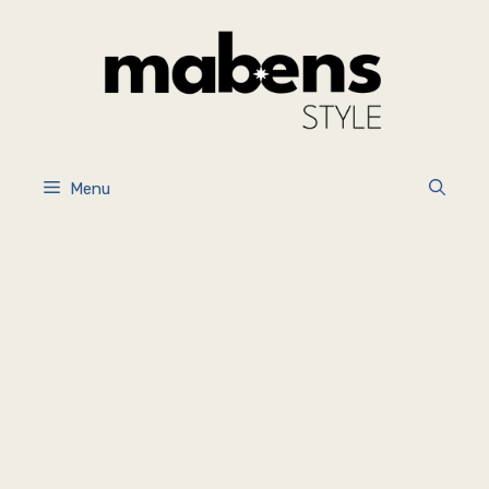
İçeriğe
atla
Menu