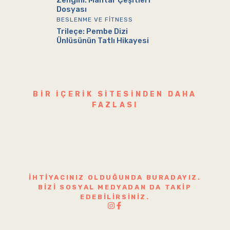
Zengini: Mantar Çeşitleri
Dosyası
BESLENME VE FITNESS
Trileçe: Pembe Dizi
Ünlüsünün Tatlı Hikayesi
BIR IÇERIK SITESINDEN DAHA
FAZLASI
İHTIYACINIZ OLDUĞUNDA BURADAYIZ.
BIZI SOSYAL MEDYADAN DA TAKIP
EDEBILIRSINIZ.