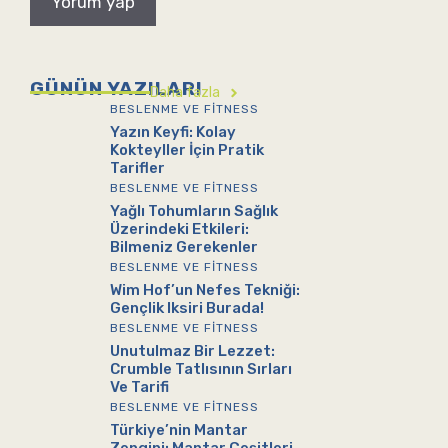
GÜNÜN YAZILARI
Daha fazla
BESLENME VE FITNESS
Yazın Keyfi: Kolay
Kokteyller İçin Pratik
Tarifler
BESLENME VE FITNESS
Yağlı Tohumların Sağlık
Üzerindeki Etkileri:
Bilmeniz Gerekenler
BESLENME VE FITNESS
Wim Hof’un Nefes Tekniği:
Gençlik Iksiri Burada!
BESLENME VE FITNESS
Unutulmaz Bir Lezzet:
Crumble Tatlısının Sırları
Ve Tarifi
BESLENME VE FITNESS
Türkiye’nin Mantar