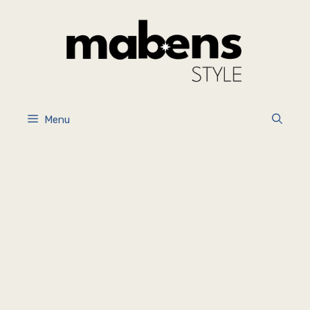
İçeriğe
atla
Menu