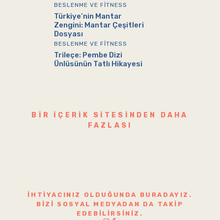
BESLENME VE FITNESS
Türkiye’nin Mantar
Zengini: Mantar Çeşitleri
Dosyası
BESLENME VE FITNESS
Trileçe: Pembe Dizi
Ünlüsünün Tatlı Hikayesi
BIR IÇERIK SITESINDEN DAHA
FAZLASI
İHTIYACINIZ OLDUĞUNDA BURADAYIZ.
BIZI SOSYAL MEDYADAN DA TAKIP
EDEBILIRSINIZ.