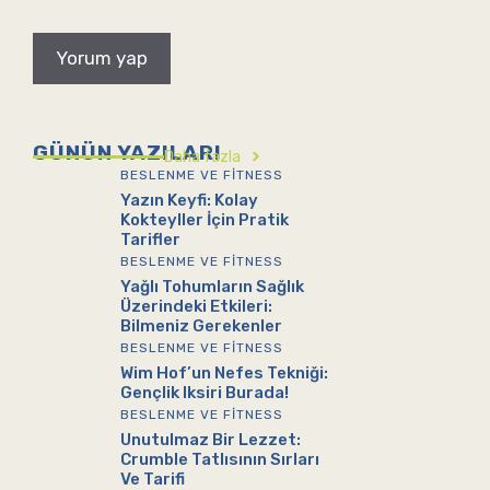
GÜNÜN YAZILARI
Daha fazla
BESLENME VE FITNESS
Yazın Keyfi: Kolay
Kokteyller İçin Pratik
Tarifler
BESLENME VE FITNESS
Yağlı Tohumların Sağlık
Üzerindeki Etkileri:
Bilmeniz Gerekenler
BESLENME VE FITNESS
Wim Hof’un Nefes Tekniği:
Gençlik Iksiri Burada!
BESLENME VE FITNESS
Unutulmaz Bir Lezzet:
Crumble Tatlısının Sırları
Ve Tarifi