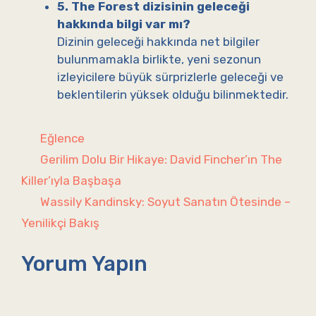
5. The Forest dizisinin geleceği
hakkında bilgi var mı?
Dizinin geleceği hakkında net bilgiler
bulunmamakla birlikte, yeni sezonun
izleyicilere büyük sürprizlerle geleceği ve
beklentilerin yüksek olduğu bilinmektedir.
Kategoriler
Eğlence
Gerilim Dolu Bir Hikaye: David Fincher’ın The
Killer’ıyla Başbaşa
Wassily Kandinsky: Soyut Sanatın Ötesinde –
Yenilikçi Bakış
Yorum Yapın
Yorum