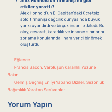
Alex Honnold’un tırmanışı ne gibi
etkiler yarattı?
Alex Honnold’un El Capitan’daki ücretsiz
solo tırmanışı dağcılık dünyasında büyük
yankı uyandırdı ve birçok insanı etkiledi. Bu
olay, cesaret, kararlılık ve insanın sınırlarını
zorlama konularında ilham verici bir örnek
oluşturdu.
Kategoriler
Eğlence
Francis Bacon: Varoluşun Karanlık Yüzüne
Bakın
Gelmiş Geçmiş En İyi Yabancı Diziler: Sezonluk
Bağımlılık Yaratan Serüvenler
Yorum Yapın