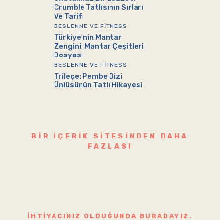
Crumble Tatlısının Sırları
Ve Tarifi
BESLENME VE FITNESS
Türkiye’nin Mantar
Zengini: Mantar Çeşitleri
Dosyası
BESLENME VE FITNESS
Trileçe: Pembe Dizi
Ünlüsünün Tatlı Hikayesi
BIR IÇERIK SITESINDEN DAHA
FAZLASI
İHTIYACINIZ OLDUĞUNDA BURADAYIZ.