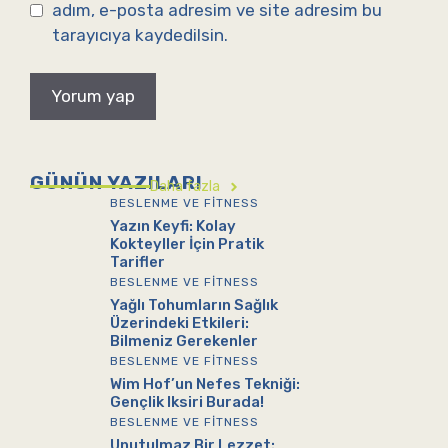
adım, e-posta adresim ve site adresim bu
tarayıcıya kaydedilsin.
GÜNÜN YAZILARI
Daha fazla
BESLENME VE FITNESS
Yazın Keyfi: Kolay
Kokteyller İçin Pratik
Tarifler
BESLENME VE FITNESS
Yağlı Tohumların Sağlık
Üzerindeki Etkileri:
Bilmeniz Gerekenler
BESLENME VE FITNESS
Wim Hof’un Nefes Tekniği:
Gençlik Iksiri Burada!
BESLENME VE FITNESS
Unutulmaz Bir Lezzet: