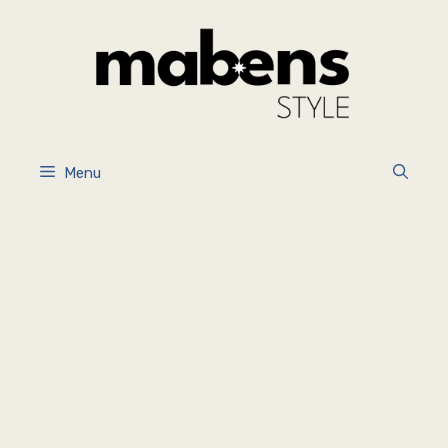
İçeriğe
atla
Menu