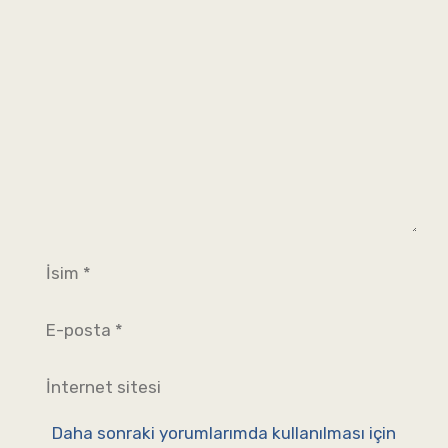
Yorum
İsim
E-
posta
İnternet
sitesi
Daha sonraki yorumlarımda kullanılması için