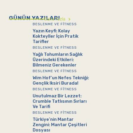
GÜNÜN YAZILARI
Daha fazla
BESLENME VE FITNESS
Yazın Keyfi: Kolay
Kokteyller İçin Pratik
Tarifler
BESLENME VE FITNESS
Yağlı Tohumların Sağlık
Üzerindeki Etkileri:
Bilmeniz Gerekenler
BESLENME VE FITNESS
Wim Hof’un Nefes Tekniği:
Gençlik Iksiri Burada!
BESLENME VE FITNESS
Unutulmaz Bir Lezzet:
Crumble Tatlısının Sırları
Ve Tarifi
BESLENME VE FITNESS
Türkiye’nin Mantar
Zengini: Mantar Çeşitleri
Dosyası