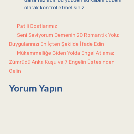
daha fazladır, bu yüzden su kabını düzenli
olarak kontrol etmelisiniz.
Kategoriler
Patili Dostlarımız
Seni Seviyorum Demenin 20 Romantik Yolu:
Duygularınızı En İçten Şekilde İfade Edin
Mükemmelliğe Giden Yolda Engel Atlama:
Zümrüdü Anka Kuşu ve 7 Engelin Üstesinden
Gelin
Yorum Yapın
Yorum