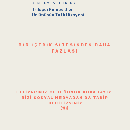
BESLENME VE FITNESS
Trileçe: Pembe Dizi
Ünlüsünün Tatlı Hikayesi
BIR IÇERIK SITESINDEN DAHA
FAZLASI
İHTIYACINIZ OLDUĞUNDA BURADAYIZ.
BIZI SOSYAL MEDYADAN DA TAKIP
EDEBILIRSINIZ.