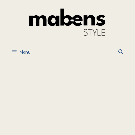
İçeriğe
atla
Menu