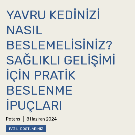
YAVRU KEDINIZI
NASIL
BESLEMELISINIZ?
SAĞLIKLI GELIŞIMI
İÇIN PRATIK
BESLENME
İPUÇLARI
Petens
8 Haziran 2024
PATILI DOSTLARIMIZ