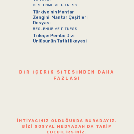
BESLENME VE FITNESS
Türkiye’nin Mantar
Zengini: Mantar Çeşitleri
Dosyası
BESLENME VE FITNESS
Trileçe: Pembe Dizi
Ünlüsünün Tatlı Hikayesi
BIR IÇERIK SITESINDEN DAHA
FAZLASI
İHTIYACINIZ OLDUĞUNDA BURADAYIZ.
BIZI SOSYAL MEDYADAN DA TAKIP
EDEBILIRSINIZ.