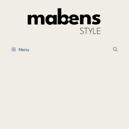
İçeriğe
atla
Menu