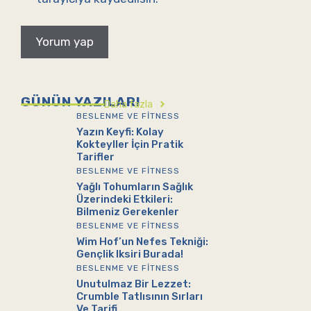
GÜNÜN YAZILARI
Daha fazla
BESLENME VE FITNESS
Yazın Keyfi: Kolay
Kokteyller İçin Pratik
Tarifler
BESLENME VE FITNESS
Yağlı Tohumların Sağlık
Üzerindeki Etkileri:
Bilmeniz Gerekenler
BESLENME VE FITNESS
Wim Hof’un Nefes Tekniği:
Gençlik Iksiri Burada!
BESLENME VE FITNESS
Unutulmaz Bir Lezzet:
Crumble Tatlısının Sırları
Ve Tarifi