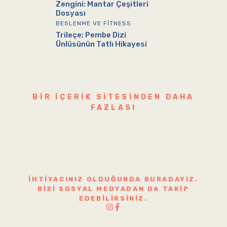
Zengini: Mantar Çeşitleri
Dosyası
BESLENME VE FITNESS
Trileçe: Pembe Dizi
Ünlüsünün Tatlı Hikayesi
BIR IÇERIK SITESINDEN DAHA
FAZLASI
İHTIYACINIZ OLDUĞUNDA BURADAYIZ.
BIZI SOSYAL MEDYADAN DA TAKIP
EDEBILIRSINIZ.