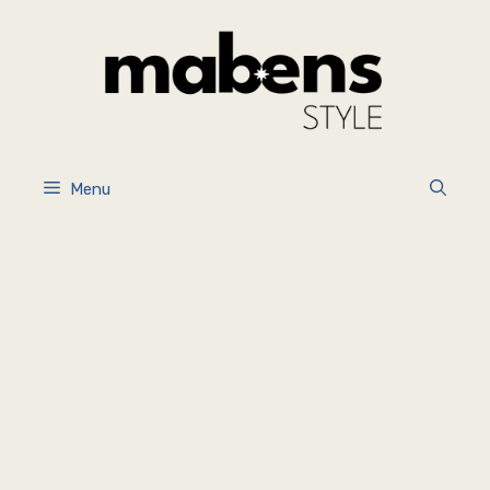
İçeriğe
atla
Menu