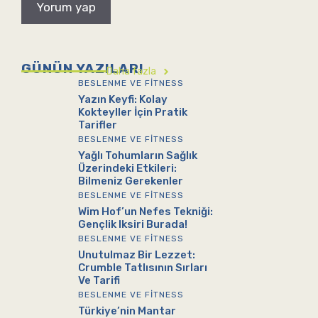
GÜNÜN YAZILARI
Daha fazla
BESLENME VE FITNESS
Yazın Keyfi: Kolay
Kokteyller İçin Pratik
Tarifler
BESLENME VE FITNESS
Yağlı Tohumların Sağlık
Üzerindeki Etkileri:
Bilmeniz Gerekenler
BESLENME VE FITNESS
Wim Hof’un Nefes Tekniği:
Gençlik Iksiri Burada!
BESLENME VE FITNESS
Unutulmaz Bir Lezzet:
Crumble Tatlısının Sırları
Ve Tarifi
BESLENME VE FITNESS
Türkiye’nin Mantar