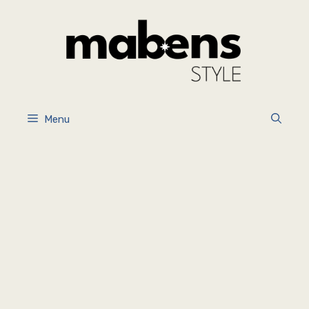
İçeriğe
atla
Menu