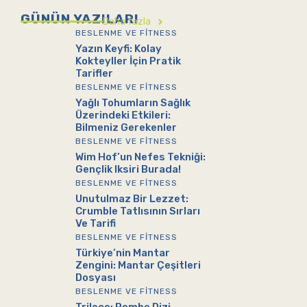
GÜNÜN YAZILARI
Daha fazla
BESLENME VE FITNESS
Yazın Keyfi: Kolay
Kokteyller İçin Pratik
Tarifler
BESLENME VE FITNESS
Yağlı Tohumların Sağlık
Üzerindeki Etkileri:
Bilmeniz Gerekenler
BESLENME VE FITNESS
Wim Hof’un Nefes Tekniği:
Gençlik Iksiri Burada!
BESLENME VE FITNESS
Unutulmaz Bir Lezzet:
Crumble Tatlısının Sırları
Ve Tarifi
BESLENME VE FITNESS
Türkiye’nin Mantar
Zengini: Mantar Çeşitleri
Dosyası
BESLENME VE FITNESS