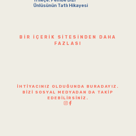
Trileçe: Pembe Dizi
Ünlüsünün Tatlı Hikayesi
BIR IÇERIK SITESINDEN DAHA
FAZLASI
İHTIYACINIZ OLDUĞUNDA BURADAYIZ.
BIZI SOSYAL MEDYADAN DA TAKIP
EDEBILIRSINIZ.