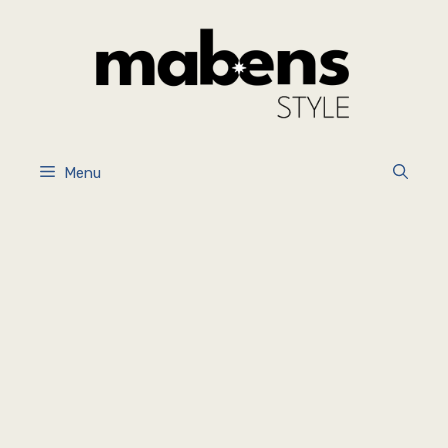
İçeriğe
atla
Menu