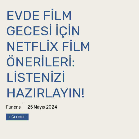
EVDE FILM
GECESI İÇIN
NETFLIX FILM
ÖNERILERI:
LISTENIZI
HAZIRLAYIN!
Funens
25 Mayıs 2024
EĞLENCE