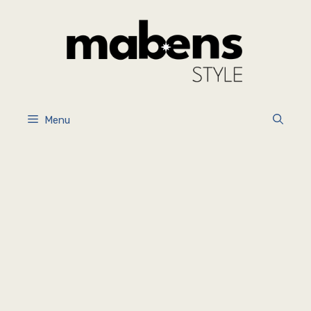
İçeriğe
atla
Menu