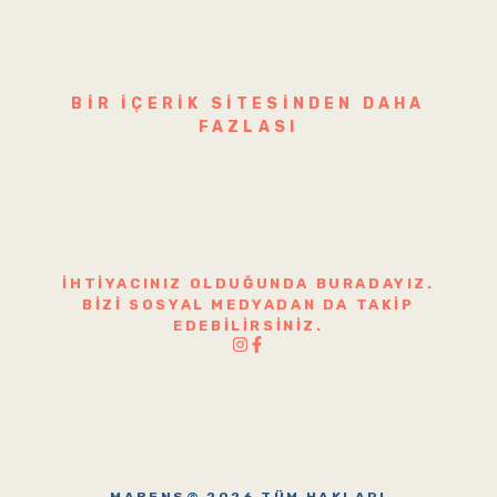
BIR IÇERIK SITESINDEN DAHA
FAZLASI
İHTIYACINIZ OLDUĞUNDA BURADAYIZ.
BIZI SOSYAL MEDYADAN DA TAKIP
EDEBILIRSINIZ.
MABENS© 2026 TÜM HAKLARI