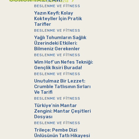
Daha fazla
BESLENME VE FITNESS
Yazın Keyfi: Kolay
Kokteyller İçin Pratik
Tarifler
BESLENME VE FITNESS
Yağlı Tohumların Sağlık
Üzerindeki Etkileri:
Bilmeniz Gerekenler
BESLENME VE FITNESS
Wim Hof’un Nefes Tekniği:
Gençlik Iksiri Burada!
BESLENME VE FITNESS
Unutulmaz Bir Lezzet:
Crumble Tatlısının Sırları
Ve Tarifi
BESLENME VE FITNESS
Türkiye’nin Mantar
Zengini: Mantar Çeşitleri
Dosyası
BESLENME VE FITNESS
Trileçe: Pembe Dizi
Ünlüsünün Tatlı Hikayesi