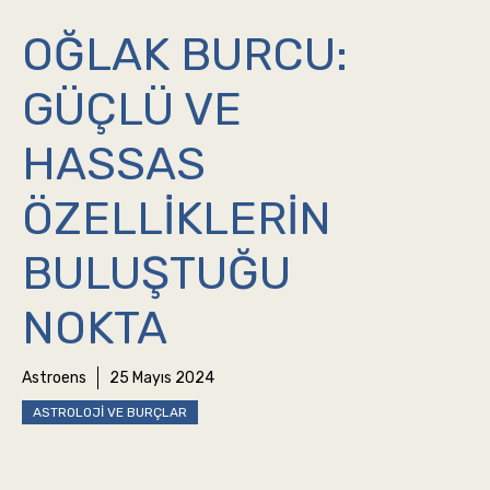
OĞLAK BURCU:
GÜÇLÜ VE
HASSAS
ÖZELLIKLERIN
BULUŞTUĞU
NOKTA
Astroens
25 Mayıs 2024
ASTROLOJI VE BURÇLAR